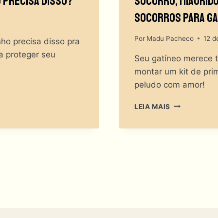
o PRECISA Disso?
Socorro, Miaurido
Socorros Para Ga
Por
Madu Pacheco
12 d
ho precisa disso pra
a proteger seu
Seu gatíneo merece 
montar um kit de prim
peludo com amor!
SOCORRO,
LEIA MAIS
MIAURIDO!
COMO
MONTAR
O
KIT
DE
PRIMEIROS
SOCORROS
PARA
GATOS
IDEAL?