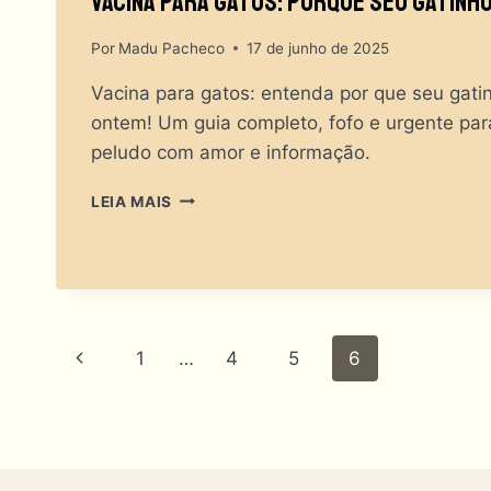
Vacina Para Gatos: Porque Seu Gatinh
Por
Madu Pacheco
17 de junho de 2025
Vacina para gatos: entenda por que seu gatin
ontem! Um guia completo, fofo e urgente par
peludo com amor e informação.
VACINA
LEIA MAIS
PARA
GATOS:
PORQUE
SEU
GATINHO
PRECISA
Navegação
Página
1
…
4
5
6
DISSO?
Anterior
Da