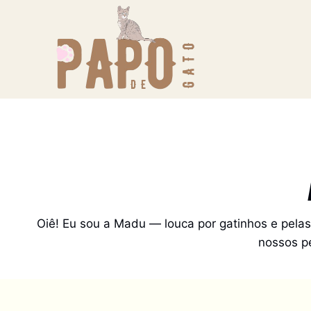
Pular
para
o
Conteúdo
Oiê! Eu sou a Madu — louca por gatinhos e pelas
nossos pe