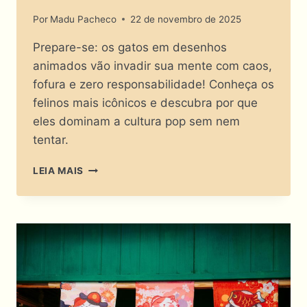
Por
Madu Pacheco
22 de novembro de 2025
Prepare-se: os gatos em desenhos
animados vão invadir sua mente com caos,
fofura e zero responsabilidade! Conheça os
felinos mais icônicos e descubra por que
eles dominam a cultura pop sem nem
tentar.
GATOS
LEIA MAIS
EM
DESENHOS
ANIMADOS:
QUEM
DEIXOU
ESSES
FELINOS
TÃO
FAMOSOS