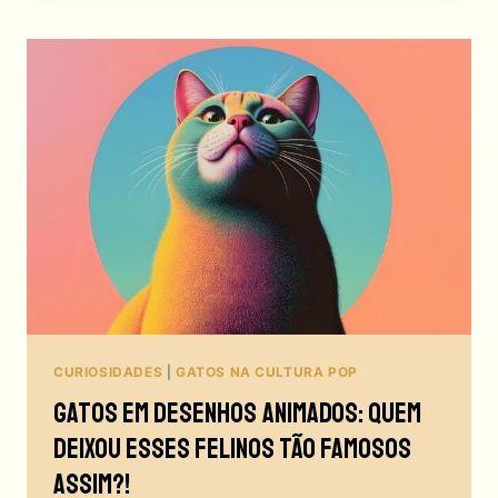
EM
VOCÊ?
POR
QUE
AMAMOS
TANTO
LIVROS
COM
GATOS?!
CURIOSIDADES
|
GATOS NA CULTURA POP
Gatos Em Desenhos Animados: Quem
Deixou Esses Felinos Tão Famosos
Assim?!