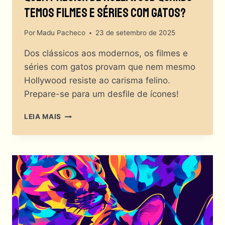
Temos Filmes E Séries Com Gatos?
Por
Madu Pacheco
23 de setembro de 2025
Dos clássicos aos modernos, os filmes e
séries com gatos provam que nem mesmo
Hollywood resiste ao carisma felino.
Prepare-se para um desfile de ícones!
QUEM
LEIA MAIS
PRECISA
DE
HOLLYWOOD
QUANDO
TEMOS
FILMES
E
SÉRIES
COM
GATOS?