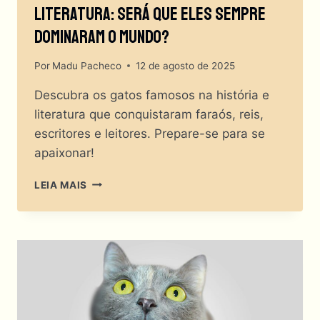
Literatura: Será Que Eles Sempre
Dominaram O Mundo?
Por
Madu Pacheco
12 de agosto de 2025
Descubra os gatos famosos na história e
literatura que conquistaram faraós, reis,
escritores e leitores. Prepare-se para se
apaixonar!
GATOS
LEIA MAIS
FAMOSOS
NA
HISTÓRIA
E
LITERATURA:
SERÁ
QUE
ELES
SEMPRE