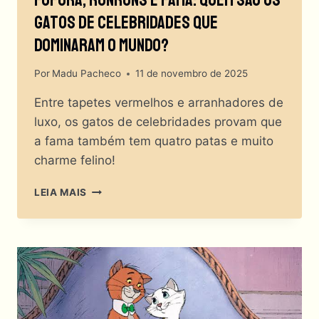
Gatos De Celebridades Que
Dominaram O Mundo?
Por
Madu Pacheco
11 de novembro de 2025
Entre tapetes vermelhos e arranhadores de
luxo, os gatos de celebridades provam que
a fama também tem quatro patas e muito
charme felino!
FOFURA,
LEIA MAIS
RONRONS
E
FAMA:
QUEM
SÃO
OS
GATOS
DE