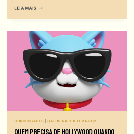
ARISTOGATAS
LEIA MAIS
E
AS
LIÇÕES
FELINAS
QUE
VOCÊ
NUNCA
PERCEBEU!
CURIOSIDADES
|
GATOS NA CULTURA POP
Quem Precisa De Hollywood Quando