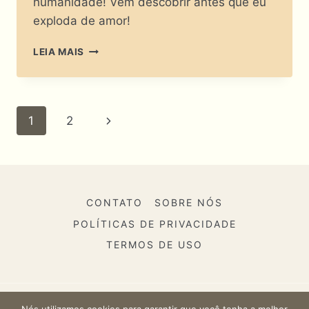
humanidade! Vem descobrir antes que eu
exploda de amor!
ELES
LEIA MAIS
DOMINAM
O
WI-
FI!
Navegação
Página
1
2
POR
QUE
Da
Seguinte
OS
GATOS
Página
POPULARES
NA
CONTATO
SOBRE NÓS
INTERNET
FAZEM
POLÍTICAS DE PRIVACIDADE
TANTO
TERMOS DE USO
SUCESSO?