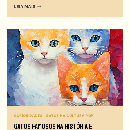
GATOS
LEIA MAIS
EM
OBRAS
DE
ARTE:
SERÁ
QUE
ELES
SÃO
OS
VERDADEIROS
ARTISTAS
POR
TRÁS
DA
HISTÓRIA?
CURIOSIDADES
|
GATOS NA CULTURA POP
Gatos Famosos Na História E