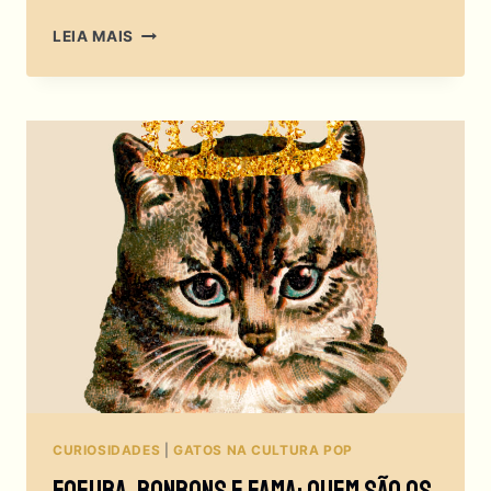
GATOS
LEIA MAIS
NA
CULTURA
JAPONESA:
ATÉ
ONDE
VAI
ESSA
MAGIA
TODA?
CURIOSIDADES
|
GATOS NA CULTURA POP
Fofura, Ronrons E Fama: Quem São Os