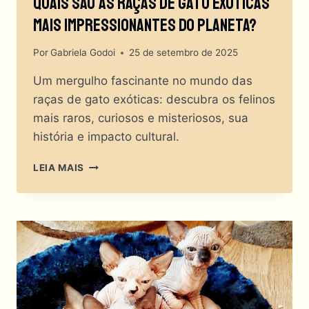
Quais São As Raças De Gato Exóticas
Mais Impressionantes Do Planeta?
Por
Gabriela Godoi
25 de setembro de 2025
Um mergulho fascinante no mundo das
raças de gato exóticas: descubra os felinos
mais raros, curiosos e misteriosos, sua
história e impacto cultural.
QUAIS
LEIA MAIS
SÃO
AS
RAÇAS
DE
GATO
EXÓTICAS
MAIS
IMPRESSIONANTES
DO