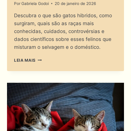
Por
Gabriela Godoi
20 de janeiro de 2026
Descubra o que são gatos hibridos, como
surgiram, quais são as raças mais
conhecidas, cuidados, controvérsias e
dados científicos sobre esses felinos que
misturam o selvagem e o doméstico.
GATOS
LEIA MAIS
HÍBRIDOS:
FELINOS
DE
LABORATÓRIO
OU
OBRAS-
PRIMAS
DA
NATUREZA?