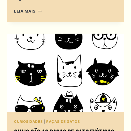
DA
LEIA MAIS
PÉRSIA
PARA
O
SOFÁ
DA
SUA
CASA:
CUIDADOS
COM
GATOS
PERSAS
CURIOSIDADES
|
RAÇAS DE GATOS