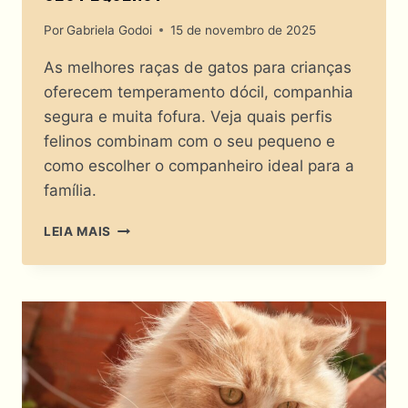
Por
Gabriela Godoi
15 de novembro de 2025
As melhores raças de gatos para crianças
oferecem temperamento dócil, companhia
segura e muita fofura. Veja quais perfis
felinos combinam com o seu pequeno e
como escolher o companheiro ideal para a
família.
AS
LEIA MAIS
MELHORES
RAÇAS
DE
GATOS
PARA
CRIANÇAS:
QUAL
DELAS
COMBINA