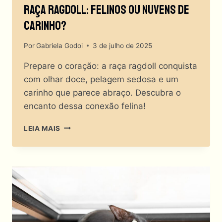
Raça Ragdoll: Felinos Ou Nuvens De
Carinho?
Por
Gabriela Godoi
3 de julho de 2025
Prepare o coração: a raça ragdoll conquista
com olhar doce, pelagem sedosa e um
carinho que parece abraço. Descubra o
encanto dessa conexão felina!
RAÇA
LEIA MAIS
RAGDOLL:
FELINOS
OU
NUVENS
DE
CARINHO?