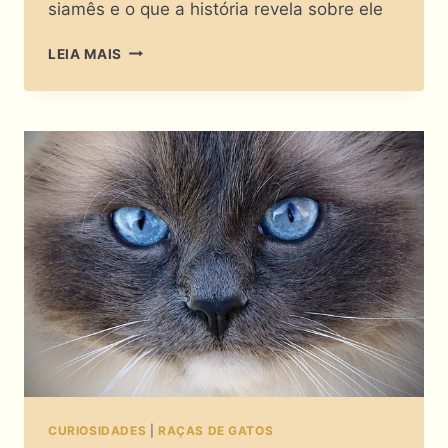
siamês e o que a história revela sobre ele
O
LEIA MAIS
PASSADO
EXPLICA
TUDO:
DESCUBRA
AS
VERDADEIRAS
CARACTERÍSTICAS
DO
GATO
SIAMÊS
CURIOSIDADES
|
RAÇAS DE GATOS