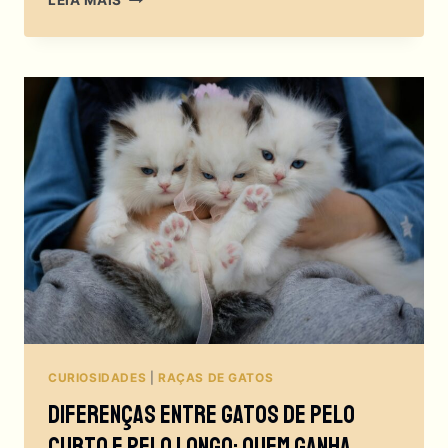
LEIA MAIS
GATO
SPHYNX:
AMOR
À
PRIMEIRA
VISTA
OU
DECISÃO
ARRISCADA?
CURIOSIDADES
|
RAÇAS DE GATOS
Diferenças Entre Gatos De Pelo
Curto E Pelo Longo: Quem Ganha