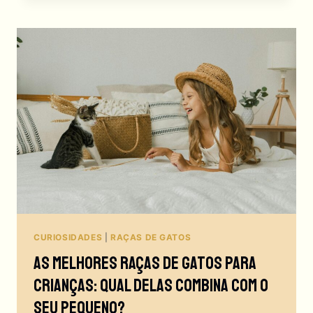
AS
RAÇAS
DE
GATOS
QUE
SOLTAM
POUCO
PELO!
CURIOSIDADES
|
RAÇAS DE GATOS
As Melhores Raças De Gatos Para
Crianças: Qual Delas Combina Com O
Seu Pequeno?