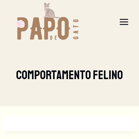
Pular
para
o
Conteúdo
Comportamento Felino