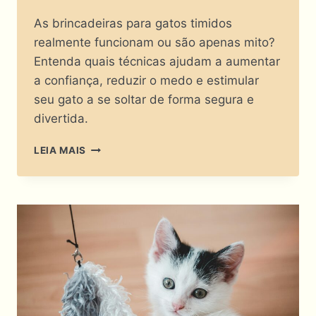
As brincadeiras para gatos timidos
realmente funcionam ou são apenas mito?
Entenda quais técnicas ajudam a aumentar
a confiança, reduzir o medo e estimular
seu gato a se soltar de forma segura e
divertida.
ESSAS
LEIA MAIS
BRINCADEIRAS
PARA
GATOS
TIMIDOS
REALMENTE
FUNCIONAM…
OU
É
MITO?