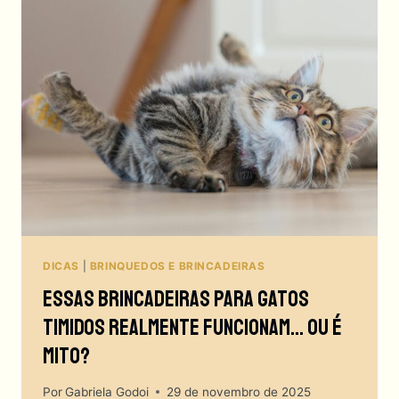
GATO
ESTÁ
PEDINDO
SOCORRO?
TALVEZ
FALTEM
JOGOS
PARA
GATOS!
DICAS
|
BRINQUEDOS E BRINCADEIRAS
Essas Brincadeiras Para Gatos
Timidos Realmente Funcionam… Ou É
Mito?
Por
Gabriela Godoi
29 de novembro de 2025