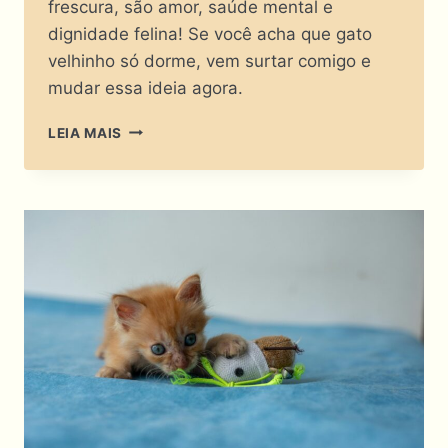
frescura, são amor, saúde mental e
dignidade felina! Se você acha que gato
velhinho só dorme, vem surtar comigo e
mudar essa ideia agora.
BRINQUEDOS
LEIA MAIS
PARA
GATOS
IDOSOS:
DIVERSÃO
OU
APOSENTADORIA
ANTECIPADA?!