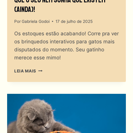
Que O Seu Nem Sonha Que Existem
(Ainda)!
Por
Gabriela Godoi
17 de julho de 2025
Os estoques estão acabando! Corre pra ver
os brinquedos interativos para gatos mais
disputados do momento. Seu gatinho
merece esse mimo!
BRINQUEDOS
LEIA MAIS
INTERATIVOS
PARA
GATOS
QUE
O
SEU
NEM
SONHA
QUE
EXISTEM