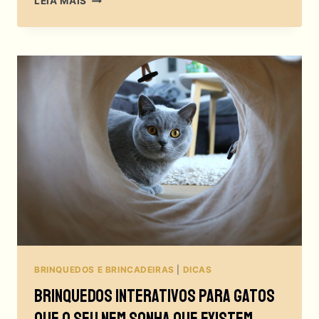
LEIA MAIS
DE
CAÇA
PARA
GATOS:
QUEM
DISSE
QUE
SUA
CASA
NÃO
É
UMA
SELVA?
BRINQUEDOS E BRINCADEIRAS
|
DICAS
Brinquedos Interativos Para Gatos