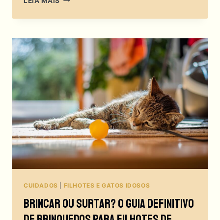
LEIA MAIS
BRINQUE,
ENLOUQUEÇA:
COMO
FAZER
BRINQUEDOS
CASEIROS
PARA
GATOS?
CUIDADOS
|
FILHOTES E GATOS IDOSOS
Brincar Ou Surtar? O Guia Definitivo
De Brinquedos Para Filhotes De