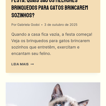
Festa: Quais São Os Melhores
Brinquedos Para Gatos Brincarem
Sozinhos?
Por
Gabriela Godoi
3 de outubro de 2025
Quando a casa fica vazia, a festa começa!
Veja os brinquedos para gatos brincarem
sozinhos que entretêm, exercitam e
encantam seu felino.
OS
LEIA MAIS
DONOS
SAEM,
OS
GATOS
FAZEM
A
FESTA:
QUAIS