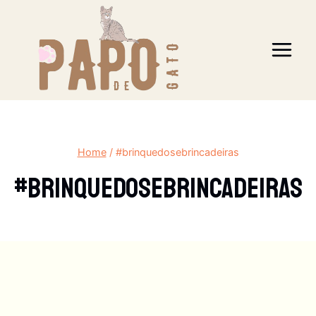
Pular
para
o
Conteúdo
Home
/
#brinquedosebrincadeiras
#brinquedosebrincadeiras