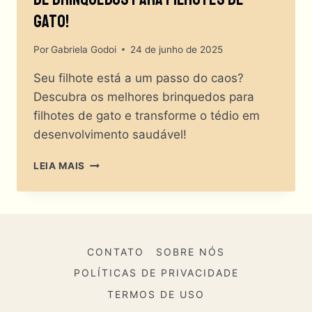
Gato!
Por
Gabriela Godoi
24 de junho de 2025
Seu filhote está a um passo do caos?
Descubra os melhores brinquedos para
filhotes de gato e transforme o tédio em
desenvolvimento saudável!
BRINCAR
LEIA MAIS
OU
SURTAR?
O
GUIA
DEFINITIVO
DE
CONTATO
SOBRE NÓS
BRINQUEDOS
POLÍTICAS DE PRIVACIDADE
PARA
TERMOS DE USO
FILHOTES
DE