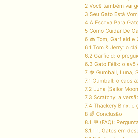
2
Você também vai go
3
Seu Gato Está Vomi
4
A Escova Para Gato
5
Como Cuidar De Gat
6
🧁 Tom, Garfield e 
6.1
Tom & Jerry: o cl
6.2
Garfield: o pregu
6.3
Gato Félix: o avô
7
🍓 Gumball, Luna, S
7.1
Gumball: o caos a
7.2
Luna (Sailor Moon
7.3
Scratchy: a vers
7.4
Thackery Binx: o 
8
🌈 Conclusão
8.1
💬 (FAQ): Pergunt
8.1.1
1. Gatos em des