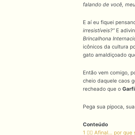
falando de você, meu
E aí eu fiquei pensa
irresistíveis?”
E adivi
Brincalhona Internaci
icônicos da cultura 
gato amaldiçoado que
Então vem comigo, 
cheio daquele caos g
recheado que o
Garf
Pega sua pipoca, sua
Conteúdo
1
🧚‍♀️ Afinal… por 