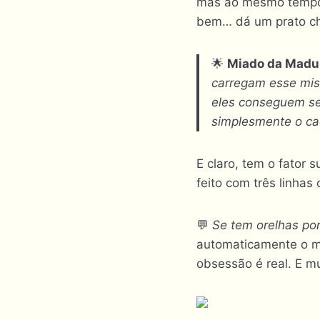
mas ao mesmo tempo
bem… dá um prato ch
🌟
Miado da Madu
carregam esse mis
eles conseguem ser
simplesmente o cao
E claro, tem o fator 
feito com três linhas
💬
Se tem orelhas pon
automaticamente o m
obsessão é real. E mu