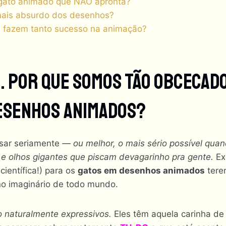
 gato animado que NÃO apronta?
mais absurdo dos desenhos?
s fazem tanto sucesso na animação?
al… Por Que Somos Tão Obcecad
esenhos Animados?
sar seriamente
— ou melhor, o mais sério possível qua
 e olhos gigantes que piscam devagarinho pra gente.
Ex
científica!) para os
gatos em desenhos animados
tere
no imaginário de todo mundo.
o naturalmente expressivos.
Eles têm aquela carinha d