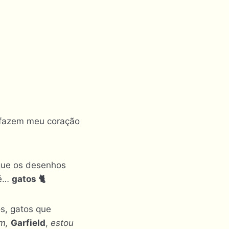
fazem meu coração
que os desenhos
 é…
gatos 🐈
os, gatos que
m,
Garfield
,
estou