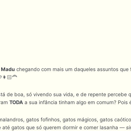
a
Madu
chegando com mais um daqueles assuntos que 
👩🏻‍🦰
á de boa, só vivendo sua vida, e de repente percebe 
aram
TODA
a sua infância tinham algo em comum? Pois
malandros, gatos fofinhos, gatos mágicos, gatos caótic
e até gatos que só querem dormir e comer lasanha —
si