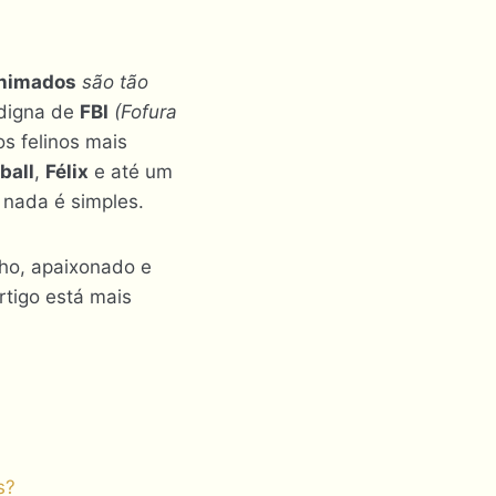
animados
são tão
 digna de
FBI
(Fofura
os felinos mais
ball
,
Félix
e até um
 nada é simples.
ho, apaixonado e
rtigo está mais
s?