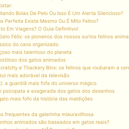
star:
tando Bolas De Pelo Ou Isso É Um Alerta Silencioso?
s Perfeita Existe Mesmo Ou É Mito Felino?
o Em Viagens? O Guia Definitivo!
Gato Félix: os pioneiros dos nossos surtos felinos anim
ássico do caos organizado
içoso mais talentoso do planeta
 estiloso dos gatos animados
cratchy e Thackery Binx: os felinos que roubaram a cen
zul mais adorável da televisão
): a guardiã mais fofa do universo mágico
ão psicopata e exagerada dos gatos dos desenhos
gato mais fofo da história das maldições
as frequentes da galerinha miauravilhosa
enhos animados são baseados em gatos reais?