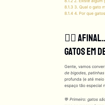
8.1.2
2. Existe algum
8.1.3
3. Qual o gato 
8.1.4
4. Por que gato
🧚‍♀️ Afin
Gatos Em D
Gente, vamos conver
de bigodes, patinhas
profunda (e até meio 
espaço tão especial 
💬
Primeiro: gatos sã