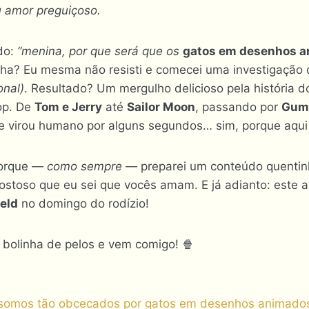
 amor preguiçoso.
ndo:
“menina, por que será que os
gatos em desenhos 
nha? Eu mesma não resisti e comecei uma investigação
onal)
. Resultado? Um mergulho delicioso pela história d
pop. De
Tom e Jerry
até
Sailor Moon
, passando por
Gum
 virou humano por alguns segundos… sim, porque aqui
porque
— como sempre —
preparei um conteúdo quentin
ostoso que eu sei que vocês amam. E já adianto: este a
ield
no domingo do rodízio!
 bolinha de pelos e vem comigo! 🍿
que somos tão obcecados por gatos em desenhos animado