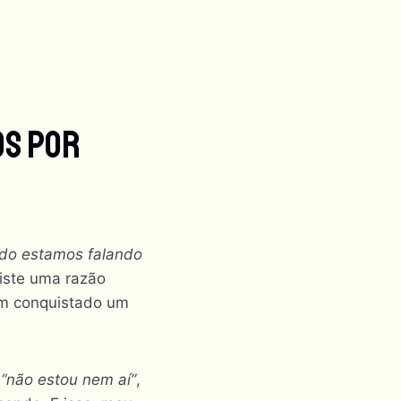
os Por
ndo estamos falando
iste uma razão
m conquistado um
e
“não estou nem aí”
,