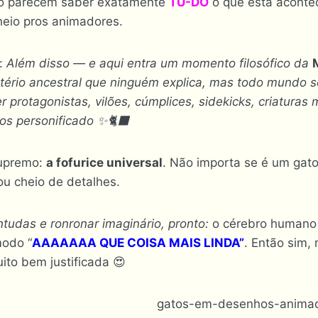
 parecem saber exatamente
TU-DO
o que está aconte
eio pros animadores.
:
Além disso — e aqui entra um momento filosófico da
tério ancestral que ninguém explica, mas todo mundo 
 protagonistas, vilões, cúmplices, sidekicks, criaturas
s personificado ✨️🐈‍⬛
supremo:
a fofurice universal
. Não importa se é um gato 
 ou cheio de detalhes.
tudas e ronronar imaginário, pronto:
o cérebro humano 
odo “
AAAAAAA QUE COISA MAIS LINDA”
. Então sim,
ito bem justificada 😍