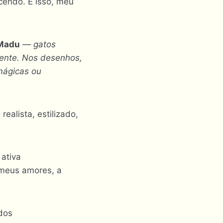
cendo. E isso, meu
Madu
— gatos
sente. Nos desenhos,
 mágicas ou
realista, estilizado,
ativa
 meus amores, a