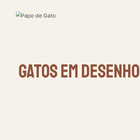
Pular
para
o
Conteúdo
Gatos Em Desenho