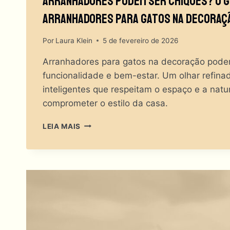
Arranhadores Podem Ser Chiques? O Gu
Arranhadores Para Gatos Na Decoraç
Por
Laura Klein
5 de fevereiro de 2026
Arranhadores para gatos na decoração podem
funcionalidade e bem-estar. Um olhar refina
inteligentes que respeitam o espaço e a natu
comprometer o estilo da casa.
ARRANHADORES
LEIA MAIS
PODEM
SER
CHIQUES?
O
GUIA
DEFINITIVO
DOS
ARRANHADORES
PARA