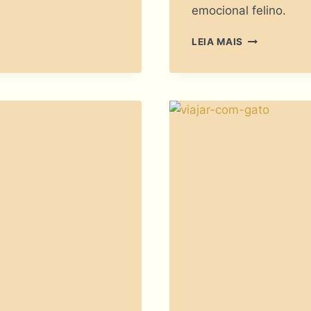
emocional felino.
DIFUSOR
LEIA MAIS
DE
FEROMÔNIO
PARA
GATOS:
CONFORTO
CIENTÍFICO
OU
MERO
CHARME?