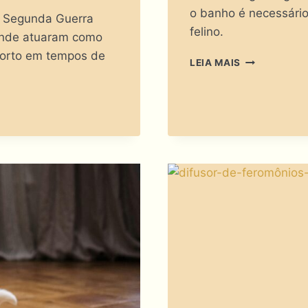
o banho é necessário
a Segunda Guerra
felino.
 onde atuaram como
forto em tempos de
BANHO
LEIA MAIS
EM
GATOS:
HIGIENE
OU
TRAUMA
ANUNCIADO