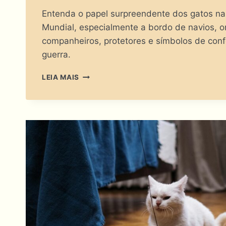
Entenda o papel surpreendente dos gatos n
Mundial, especialmente a bordo de navios,
companheiros, protetores e símbolos de con
guerra.
COMPANHEIROS
LEIA MAIS
DO
MAR
EM
TEMPOS
DE
GUERRA:
OS
GATOS
NA
SEGUNDA
GUERRA
MUNDIAL