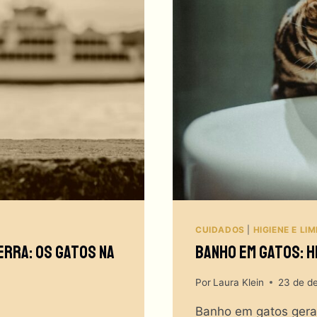
CUIDADOS
|
HIGIENE E LI
rra: Os Gatos Na
Banho Em Gatos: H
Por
Laura Klein
23 de d
Banho em gatos gera