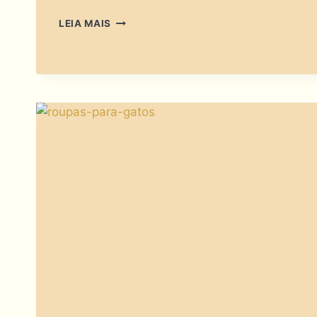
BRINQUEDOS
LEIA MAIS
AUTOMÁTICOS
PARA
GATOS:
SOFISTICAÇÃO
OU
FRESCURA?