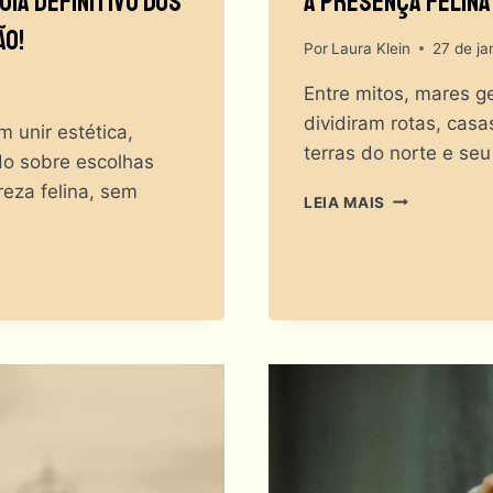
ia Definitivo Dos
A Presença Felina
ão!
Por
Laura Klein
27 de ja
Entre mitos, mares ge
dividiram rotas, casa
 unir estética,
terras do norte e seu 
do sobre escolhas
reza felina, sem
A
LEIA MAIS
PRESENÇA
FELINA
NAS
TERRAS
DO
NORTE:
VIKINGS
E
GATOS