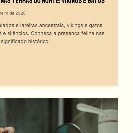
 Nas Terras Do Norte: Vikings E Gatos
neiro de 2026
lados e lareiras ancestrais, vikings e gatos
s e silêncios. Conheça a presença felina nas
significado histórico.