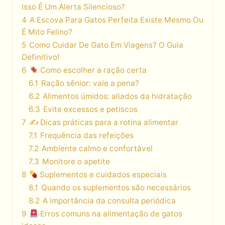
Isso É Um Alerta Silencioso?
4
A Escova Para Gatos Perfeita Existe Mesmo Ou
É Mito Felino?
5
Como Cuidar De Gato Em Viagens? O Guia
Definitivo!
6
Como escolher a ração certa
6.1
Ração sênior: vale a pena?
6.2
Alimentos úmidos: aliados da hidratação
6.3
Evite excessos e petiscos
7
✍️ Dicas práticas para a rotina alimentar
7.1
Frequência das refeições
7.2
Ambiente calmo e confortável
7.3
Monitore o apetite
8
Suplementos e cuidados especiais
8.1
Quando os suplementos são necessários
8.2
A importância da consulta periódica
9
Erros comuns na alimentação de gatos