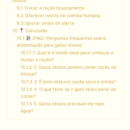
idosos
9.1
Trocar a ração bruscamente
9.2
Oferecer restos de comida humana
9.3
Ignorar sinais de alerta
10
Conclusão
10.1
(FAQ): Perguntas frequentes sobre
alimentação para gatos idosos
10.1.1
1. Qual é a idade ideal para começar a
mudar a ração?
10.1.2
2. Gatos idosos podem comer ração de
filhote?
10.1.3
3. É bom misturar ração seca e úmida?
10.1.4
4. O que fazer se o gato idoso parar de
comer?
10.1.5
5. Gatos idosos precisam de mais
água?