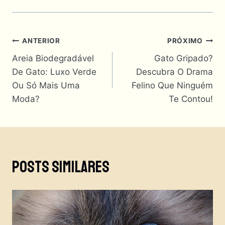
Navegação
ANTERIOR
PRÓXIMO
Areia Biodegradável
Gato Gripado?
De
De Gato: Luxo Verde
Descubra O Drama
Post
Ou Só Mais Uma
Felino Que Ninguém
Moda?
Te Contou!
Posts Similares