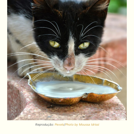
Reprodução:
Pexels
/
Photo by Moussa Idrissi