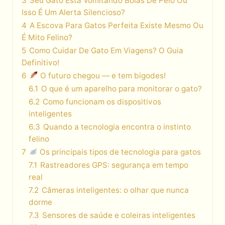
3
Seu Gato Está Vomitando Bolas De Pelo Ou
Isso É Um Alerta Silencioso?
4
A Escova Para Gatos Perfeita Existe Mesmo Ou
É Mito Felino?
5
Como Cuidar De Gato Em Viagens? O Guia
Definitivo!
6
O futuro chegou — e tem bigodes!
6.1
O que é um aparelho para monitorar o gato?
6.2
Como funcionam os dispositivos
inteligentes
6.3
Quando a tecnologia encontra o instinto
felino
7
Os principais tipos de tecnologia para gatos
7.1
Rastreadores GPS: segurança em tempo
real
7.2
Câmeras inteligentes: o olhar que nunca
dorme
7.3
Sensores de saúde e coleiras inteligentes