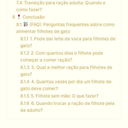
7.4
Transição para ração adulta: Quando e
como fazer?
8
Conclusão
8.1
(FAQ): Perguntas frequentes sobre como
alimentar filhotes de gato
8.1.1
1. Pode dar leite de vaca para filhotes de
gato?
8.1.2
2. Com quantos dias o filhote pode
começar a comer ração?
8.1.3
3. Qual a melhor ração para filhotes de
gato?
8.1.4
4. Quantas vezes por dia um filhote de
gato deve comer?
8.1.5
5. Filhote sem mãe: O que fazer?
8.1.6
6. Quando trocar a ração de filhote pela
de adulto?