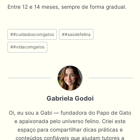
Entre 12 e 14 meses, sempre de forma gradual.
Tags
#
#cuidadoscomgatos
#
#saúdefelina
do
#
#vidacomgatos
Post:
Gabriela Godoi
Oi, eu sou a Gabi — fundadora do Papo de Gato
e apaixonada pelo universo felino. Criei este
espaço para compartilhar dicas práticas e
conteúdos confiáveis que ajudam tutores a