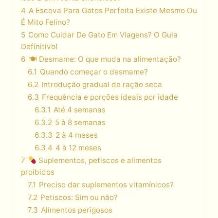
4
A Escova Para Gatos Perfeita Existe Mesmo Ou
É Mito Felino?
5
Como Cuidar De Gato Em Viagens? O Guia
Definitivo!
6
🍽 Desmame: O que muda na alimentação?
6.1
Quando começar o desmame?
6.2
Introdução gradual de ração seca
6.3
Frequência e porções ideais por idade
6.3.1
Até 4 semanas
6.3.2
5 à 8 semanas
6.3.3
2 à 4 meses
6.3.4
4 à 12 meses
7
Suplementos, petiscos e alimentos
proibidos
7.1
Preciso dar suplementos vitamínicos?
7.2
Petiscos: Sim ou não?
7.3
Alimentos perigosos