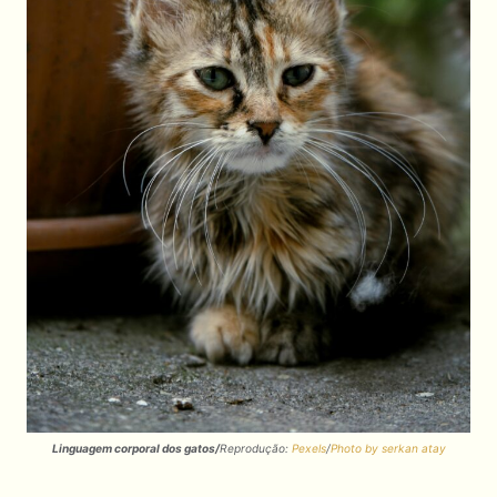
Linguagem corporal dos gatos/
Reprodução:
Pexels
/
Photo by serkan atay