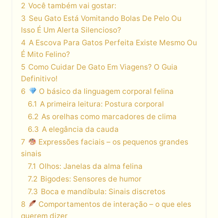
2
Você também vai gostar:
3
Seu Gato Está Vomitando Bolas De Pelo Ou
Isso É Um Alerta Silencioso?
4
A Escova Para Gatos Perfeita Existe Mesmo Ou
É Mito Felino?
5
Como Cuidar De Gato Em Viagens? O Guia
Definitivo!
6
O básico da linguagem corporal felina
6.1
A primeira leitura: Postura corporal
6.2
As orelhas como marcadores de clima
6.3
A elegância da cauda
7
Expressões faciais – os pequenos grandes
sinais
7.1
Olhos: Janelas da alma felina
7.2
Bigodes: Sensores de humor
7.3
Boca e mandíbula: Sinais discretos
8
Comportamentos de interação – o que eles
querem dizer