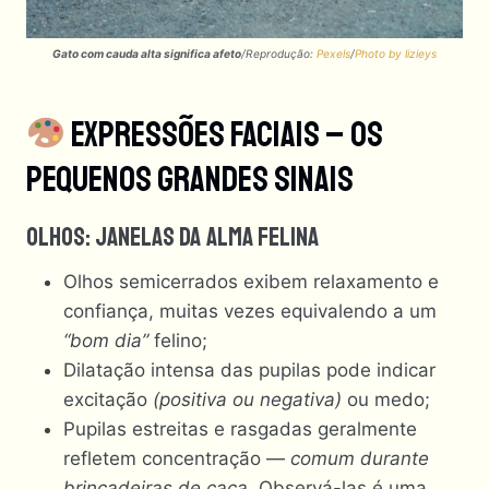
Gato com cauda alta significa afeto
/Reprodução:
Pexels
/
Photo by lizieys
Expressões Faciais – Os
Pequenos Grandes Sinais
Olhos: Janelas Da Alma Felina
Olhos semicerrados exibem relaxamento e
confiança, muitas vezes equivalendo a um
“bom dia”
felino;
Dilatação intensa das pupilas pode indicar
excitação
(positiva ou negativa)
ou medo;
Pupilas estreitas e rasgadas geralmente
refletem concentração —
comum durante
brincadeiras de caça.
Observá-las é uma