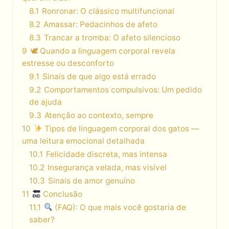
8.1
Ronronar: O clássico multifuncional
8.2
Amassar: Pedacinhos de afeto
8.3
Trancar a tromba: O afeto silencioso
9
🕊 Quando a linguagem corporal revela
estresse ou desconforto
9.1
Sinais de que algo está errado
9.2
Comportamentos compulsivos: Um pedido
de ajuda
9.3
Atenção ao contexto, sempre
10
Tipos de linguagem corporal dos gatos —
uma leitura emocional detalhada
10.1
Felicidade discreta, mas intensa
10.2
Insegurança velada, mas visível
10.3
Sinais de amor genuíno
11
Conclusão
11.1
(FAQ): O que mais você gostaria de
saber?