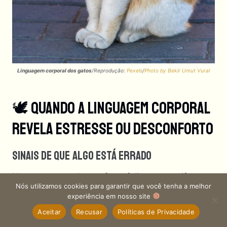
Linguagem corporal dos gatos
/Reprodução:
Pexels
/
Photo by Bekir Umut Vural
🕊 Quando A Linguagem Corporal
Revela Estresse Ou Desconforto
Sinais De Que Algo Está Errado
Nem sempre o desconforto felino se manifesta
Nós utilizamos cookies para garantir que você tenha a melhor
com miados ou arranhões.
experiência em nosso site
Aceitar
Recusar
Políticas de Privacidade
Muitas vezes, ele aparece de forma silenciosa —