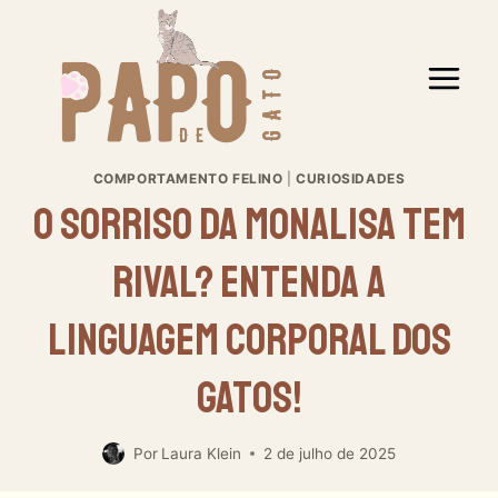
Pular
para
o
Conteúdo
COMPORTAMENTO FELINO
|
CURIOSIDADES
O Sorriso Da Monalisa Tem
Rival? Entenda A
Linguagem Corporal Dos
Gatos!
Por
Laura Klein
2 de julho de 2025