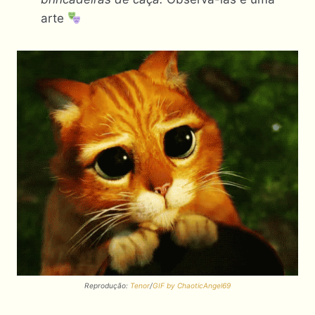
arte
Reprodução:
Tenor
/
GIF by ChaoticAngel69