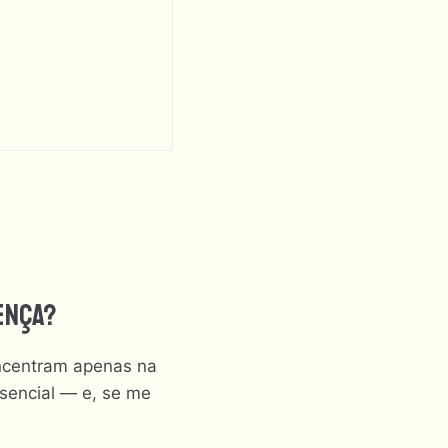
ença?
ncentram apenas na
ssencial — e, se me