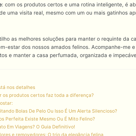
e
: com os produtos certos e uma rotina inteligente, é a
 de uma visita real, mesmo com um ou mais gatinhos ap
tilho as melhores soluções para manter o requinte da ca
em-estar dos nossos amados felinos. Acompanhe-me e
atos e manter a casa perfumada, organizada e impecáve
stá nos detalhes
r os produtos certos faz toda a diferença?
ostar:
tando Bolas De Pelo Ou Isso É Um Alerta Silencioso?
s Perfeita Existe Mesmo Ou É Mito Felino?
o Em Viagens? O Guia Definitivo!
dores e removedores: O trio da elegância felina