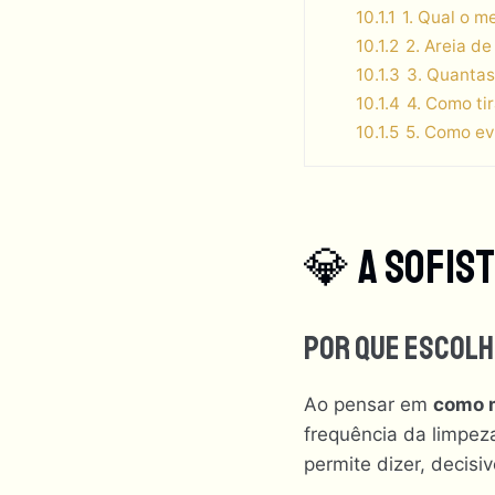
10.1.1
1. Qual o m
10.1.2
2. Areia d
10.1.3
3. Quantas
10.1.4
4. Como tir
10.1.5
5. Como ev
💎 A Sofis
Por Que Escolh
Ao pensar em
como m
frequência da limpez
permite dizer, decisiv