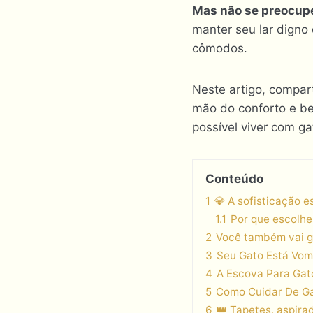
Mas não se preocup
manter seu lar digno
cômodos.
Neste artigo, compar
mão do conforto e b
possível viver com g
Conteúdo
1
💎 A sofisticação e
1.1
Por que escolhe
2
Você também vai g
3
Seu Gato Está Vomi
4
A Escova Para Gato
5
Como Cuidar De Gat
6
👑 Tapetes, aspira