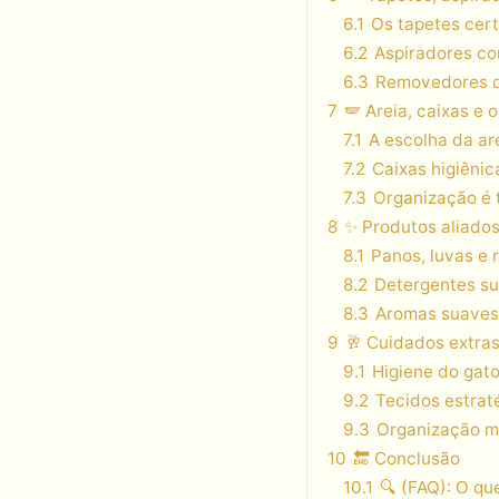
6.1
Os tapetes cert
6.2
Aspiradores co
6.3
Removedores de
7
🪽 Areia, caixas e
7.1
A escolha da ar
7.2
Caixas higiênic
7.3
Organização é t
8
✨️ Produtos aliados
8.1
Panos, luvas e 
8.2
Detergentes su
8.3
Aromas suaves
9
🥂 Cuidados extras
9.1
Higiene do gato
9.2
Tecidos estrat
9.3
Organização mi
10
🔚 Conclusão
10.1
🔍 (FAQ): O qu