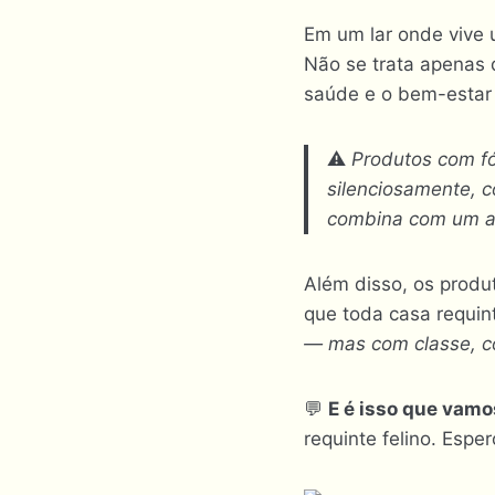
Em um lar onde vive 
Não se trata apenas
saúde e o bem-estar 
⚠️
Produtos com fó
silenciosamente, 
combina com um am
Além disso, os produ
que toda casa requint
— mas com classe, c
💬
E é isso que vamo
requinte felino. Esper