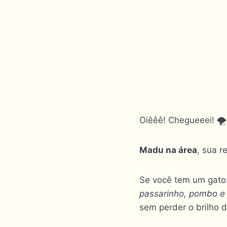
Oiêêê! Chegueeei! 🌪️
Madu na área
, sua r
Se você tem um gat
passarinho, pombo e
sem perder o brilho 