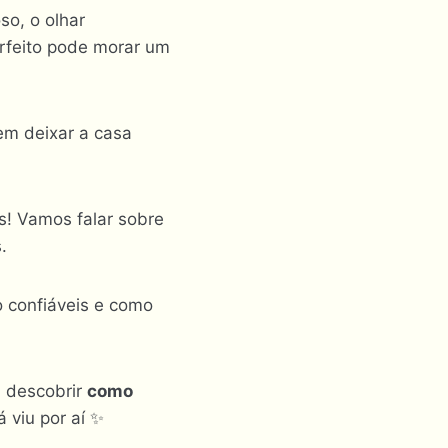
so, o olhar
rfeito pode morar um
m deixar a casa
s! Vamos falar sobre
.
o confiáveis e como
 descobrir
como
á viu por aí ✨