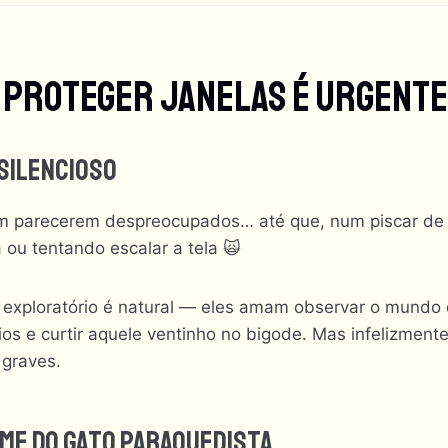
 Proteger Janelas É Urgent
 Silencioso
m parecerem despreocupados… até que, num piscar de 
 ou tentando escalar a tela 🙀
xploratório é natural — eles amam observar o mundo d
os e curtir aquele ventinho no bigode. Mas infelizment
 graves.
ome Do Gato Paraquedista