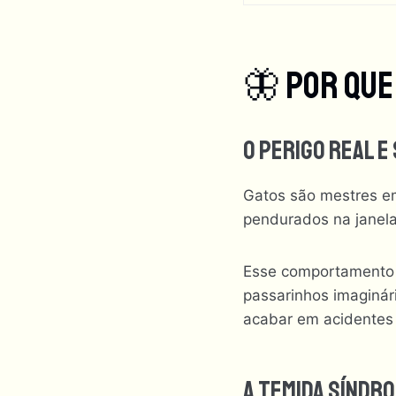
🦋 Por Que
O Perigo Real E
Gatos são mestres e
pendurados na janela
Esse comportamento e
passarinhos imaginári
acabar em acidentes
A Temida Síndr