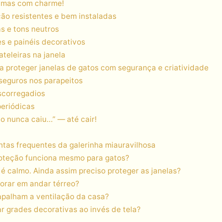
 mas com charme!
ção resistentes e bem instaladas
s e tons neutros
es e painéis decorativos
teleiras na janela
ra proteger janelas de gatos com segurança e criatividade
seguros nos parapeitos
scorregadios
periódicas
o nunca caiu…” — até cair!
ntas frequentes da galerinha miauravilhosa
proteção funciona mesmo para gatos?
 é calmo. Ainda assim preciso proteger as janelas?
morar em andar térreo?
rapalham a ventilação da casa?
ar grades decorativas ao invés de tela?