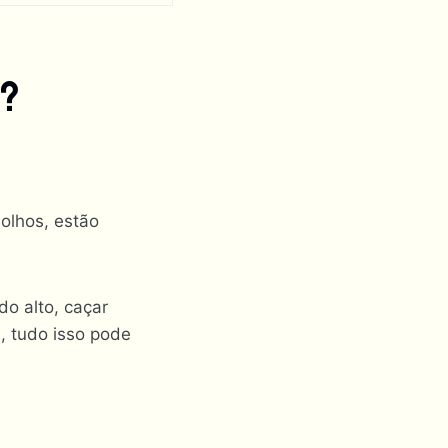
e?
olhos, estão
o alto, caçar
e, tudo isso pode