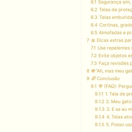
6.1
Segurança sim,
6.2
Telas de prote
6.3
Telas embutida
6.4
Cortinas, grad
6.5
Almofadas e pra
7
🎀 Dicas extras pa
7.1
Use repelentes 
7.2
Evite objetos e
7.3
Faça revisões 
8
🍓“Ah, mas meu gat
9
🌈 Conclusão
9.1
💬 (FAQ): Pergu
9.1.1
1. Tela de 
9.1.2
2. Meu gato
9.1.3
3. E se eu 
9.1.4
4. Telas at
9.1.5
5. Posso us