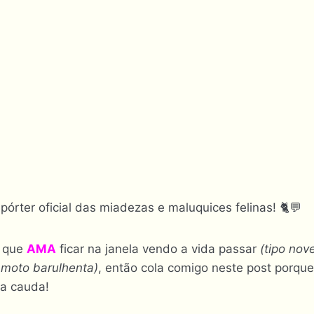
epórter oficial das miadezas e maluquices felinas! 🐈💬
o que
AMA
ficar na janela vendo a vida passar
(tipo nov
 moto barulhenta)
, então cola comigo neste post porque
da cauda!