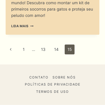
mundo! Descubra como montar um kit de
primeiros socorros para gatos e proteja seu
peludo com amor!
SOCORRO,
LEIA MAIS
MIAURIDO!
COMO
MONTAR
O
Navegação
Página
1
…
13
14
15
KIT
DE
Da
Anterior
PRIMEIROS
SOCORROS
Página
PARA
GATOS
CONTATO
SOBRE NÓS
IDEAL?
POLÍTICAS DE PRIVACIDADE
TERMOS DE USO