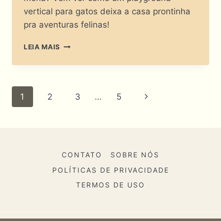
vertical para gatos deixa a casa prontinha
pra aventuras felinas!
DISFARÇADO
LEIA MAIS
DE
TARZAN?
PORQUE
SEU
Navegação
Página
1
2
3
…
5
FELINO
PRECISA
Da
Seguinte
DE
UM
Página
PLAYGROUND
VERTICAL
CONTATO
SOBRE NÓS
PARA
GATOS?
POLÍTICAS DE PRIVACIDADE
TERMOS DE USO