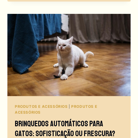
TE
ODEIA?
PORQUE
OS
GATOS
ARRANHAM
AS
COISAS?!
PRODUTOS E ACESSÓRIOS
|
PRODUTOS E
ACESSÓRIOS
Brinquedos Automáticos Para
Gatos: Sofisticação Ou Frescura?