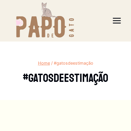
Pular
para
o
Conteúdo
Home
/
#gatosdeestimação
#gatosdeestimação