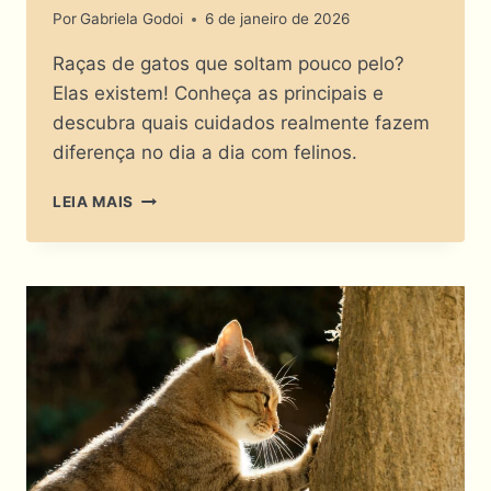
Por
Gabriela Godoi
6 de janeiro de 2026
Raças de gatos que soltam pouco pelo?
Elas existem! Conheça as principais e
descubra quais cuidados realmente fazem
diferença no dia a dia com felinos.
MILAGRE
LEIA MAIS
FELINO?
DESCUBRA
AS
RAÇAS
DE
GATOS
QUE
SOLTAM
POUCO
PELO!