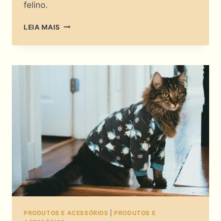
felino.
DIFUSOR
LEIA MAIS
DE
FEROMÔNIOS
PARA
GATOS:
CONFORTO
CIENTÍFICO
OU
MERO
CHARME?
PRODUTOS E ACESSÓRIOS
|
PRODUTOS E