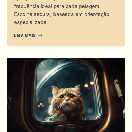
frequência ideal para cada pelagem.
Escolha segura, baseada em orientação
especializada.
A
LEIA MAIS
ESCOVA
PARA
GATOS
PERFEITA
EXISTE
MESMO
OU
É
MITO
FELINO?