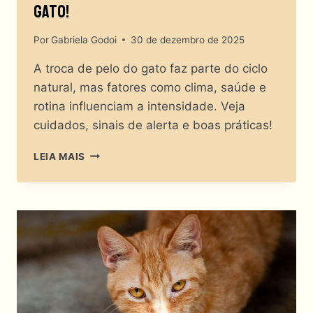
Gato!
Por
Gabriela Godoi
30 de dezembro de 2025
A troca de pelo do gato faz parte do ciclo
natural, mas fatores como clima, saúde e
rotina influenciam a intensidade. Veja
cuidados, sinais de alerta e boas práticas!
SEU
LEIA MAIS
GATO
ESTÁ
DERRETENDO?
A
VERDADE
SOBRE
A
TROCA
DE
PELO