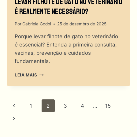
Levar Filhote De Gato No Veterinário
É Realmente Necessário?
Por
Gabriela Godoi
25 de dezembro de 2025
Porque levar filhote de gato no veterinário
é essencial? Entenda a primeira consulta,
vacinas, prevenção e cuidados
fundamentais.
LEVAR
LEIA MAIS
FILHOTE
DE
GATO
NO
Navegação
Página
1
2
3
4
…
15
VETERINÁRIO
É
Da
Anterior
Página
REALMENTE
NECESSÁRIO?
Página
Seguinte