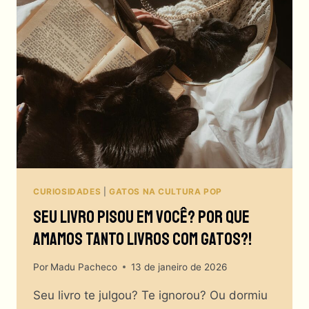
SEU
GATO
PEDIU
DEMISSÃO
DA
CASA
ANTIGA?
CURIOSIDADES
|
GATOS NA CULTURA POP
Seu Livro Pisou Em Você? Por Que
Amamos TANTO Livros Com Gatos?!
Por
Madu Pacheco
13 de janeiro de 2026
Seu livro te julgou? Te ignorou? Ou dormiu