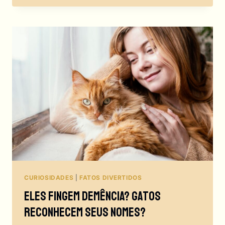
MAR
EM
TEMPOS
DE
GUERRA:
OS
GATOS
NA
SEGUNDA
GUERRA
MUNDIAL
CURIOSIDADES
|
FATOS DIVERTIDOS
Eles Fingem Demência? Gatos
Reconhecem Seus Nomes?