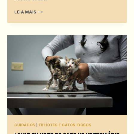
RINS
LEIA MAIS
FELINOS
NÃO
FALHAM
DO
NADA:
O
QUE
REALMENTE
LEVA
À
DOENÇA
RENAL
EM
GATOS?
CUIDADOS
|
FILHOTES E GATOS IDOSOS