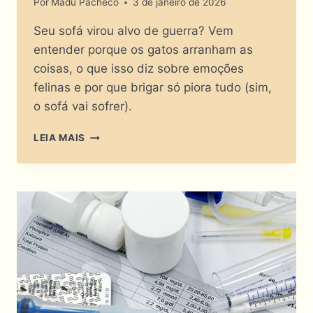
Por
Madu Pacheco
3 de janeiro de 2026
Seu sofá virou alvo de guerra? Vem
entender porque os gatos arranham as
coisas, o que isso diz sobre emoções
felinas e por que brigar só piora tudo (sim,
o sofá vai sofrer).
O
LEIA MAIS
SOFÁ
TE
ODEIA?
PORQUE
OS
GATOS
ARRANHAM
AS
COISAS?!