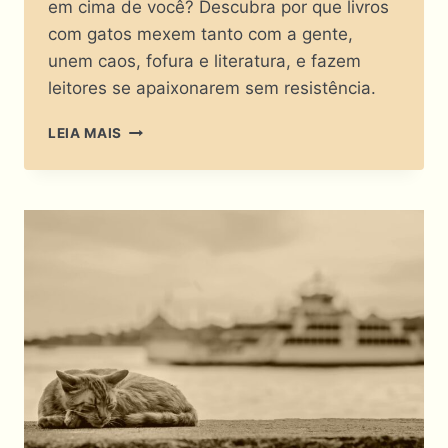
em cima de você? Descubra por que livros
com gatos mexem tanto com a gente,
unem caos, fofura e literatura, e fazem
leitores se apaixonarem sem resistência.
SEU
LEIA MAIS
LIVRO
PISOU
EM
VOCÊ?
POR
QUE
AMAMOS
TANTO
LIVROS
COM
GATOS?!