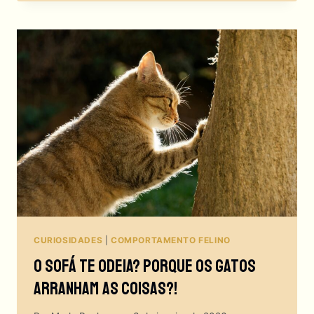
DESCUBRA
AS
RAÇAS
DE
GATOS
QUE
SOLTAM
POUCO
PELO!
CURIOSIDADES
|
COMPORTAMENTO FELINO
O Sofá Te Odeia? Porque Os Gatos
Arranham As Coisas?!