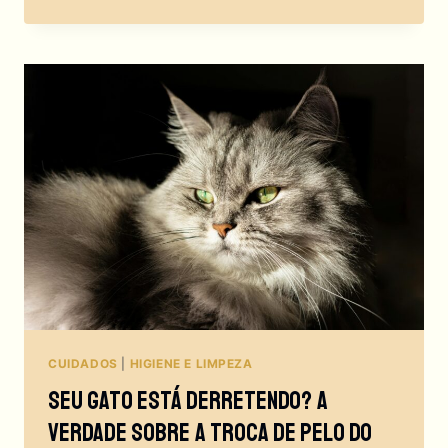
SUPLEMENTOS
PARA
GATOS
IDOSOS
SÃO
CUIDADO
REAL…
OU
APENAS
MODINHA?
CUIDADOS
|
HIGIENE E LIMPEZA
Seu Gato Está Derretendo? A
Verdade Sobre A Troca De Pelo Do