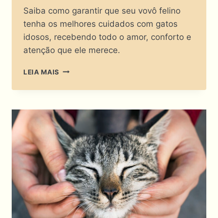
Saiba como garantir que seu vovô felino
tenha os melhores cuidados com gatos
idosos, recebendo todo o amor, conforto e
atenção que ele merece.
CUIDADOS
LEIA MAIS
COM
GATOS
IDOSOS:
MEU
GATO
VIROU
VOVÔ,
E
AGORA?