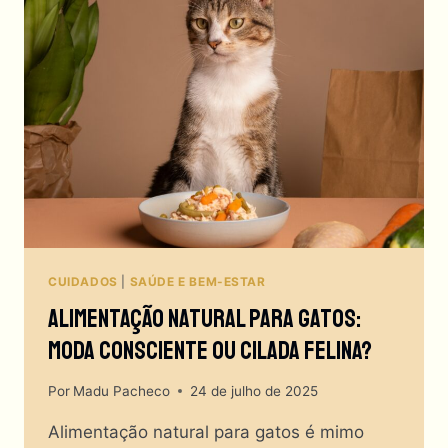
COM
GATOS
SEM
PERDER
A
COMPOSTURA?
CUIDADOS
|
SAÚDE E BEM-ESTAR
Alimentação Natural Para Gatos:
Moda Consciente Ou Cilada Felina?
Por
Madu Pacheco
24 de julho de 2025
Alimentação natural para gatos é mimo