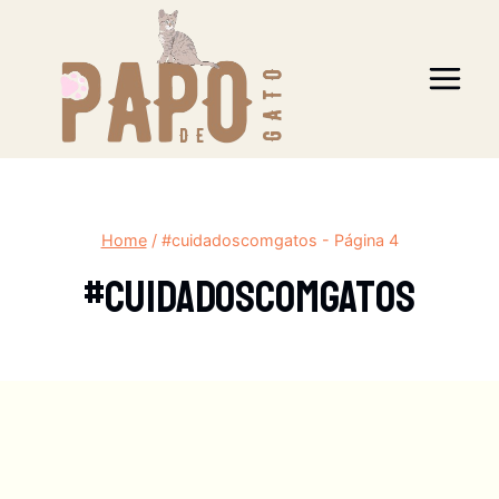
Pular
para
o
Conteúdo
Home
/
#cuidadoscomgatos
- Página 4
#cuidadoscomgatos