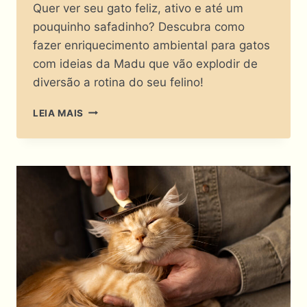
Quer ver seu gato feliz, ativo e até um
pouquinho safadinho? Descubra como
fazer enriquecimento ambiental para gatos
com ideias da Madu que vão explodir de
diversão a rotina do seu felino!
COMO
LEIA MAIS
FAZER
ENRIQUECIMENTO
AMBIENTAL
PARA
GATOS
E
TRANSFORMAR
SUA
CASA
NUM
PARQUE
DE
DIVERSÕES