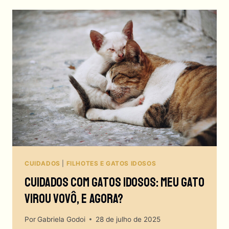
OU
SÓ
ESQUECEU
A
ESCOVA?
COMO
CUIDAR
DOS
DENTES
DOS
GATOS
DO
JEITO
CERTO!
CUIDADOS
|
FILHOTES E GATOS IDOSOS
Cuidados Com Gatos Idosos: Meu Gato
Virou Vovô, E Agora?
Por
Gabriela Godoi
28 de julho de 2025