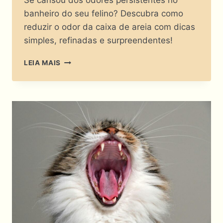
Se cansou dos odores persistentes no
banheiro do seu felino? Descubra como
reduzir o odor da caixa de areia com dicas
simples, refinadas e surpreendentes!
O
LEIA MAIS
LUXO
TEM
CHEIRO
DE
LAVANDA?
VEJA
COMO
REDUZIR
O
ODOR
DA
CAIXA
DE
AREIA
SEM