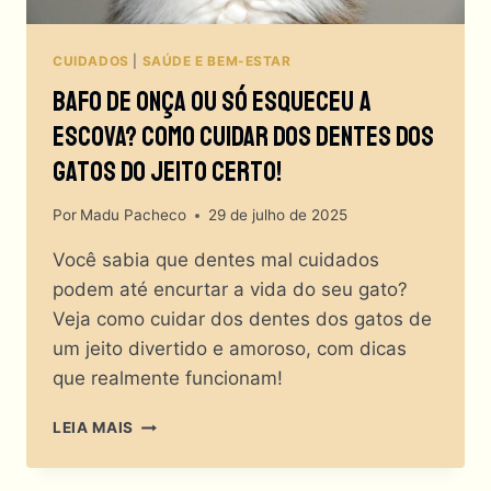
PERDER
O
GLAMOUR!
CUIDADOS
|
SAÚDE E BEM-ESTAR
Bafo De Onça Ou Só Esqueceu A
Escova? Como Cuidar Dos Dentes Dos
Gatos Do Jeito Certo!
Por
Madu Pacheco
29 de julho de 2025
Você sabia que dentes mal cuidados
podem até encurtar a vida do seu gato?
Veja como cuidar dos dentes dos gatos de
um jeito divertido e amoroso, com dicas
que realmente funcionam!
BAFO
LEIA MAIS
DE
ONÇA