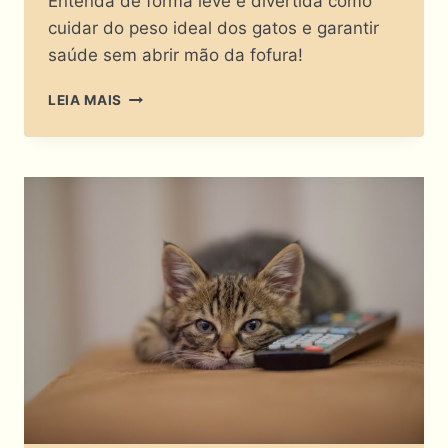
Entenda de forma leve e divertida como
cuidar do peso ideal dos gatos e garantir
saúde sem abrir mão da fofura!
GATO
LEIA MAIS
FITNESS
OU
SOFÁ-
LOVER?
SAIBA
TUDO
SOBRE
O
PESO
IDEAL
DOS
GATOS!