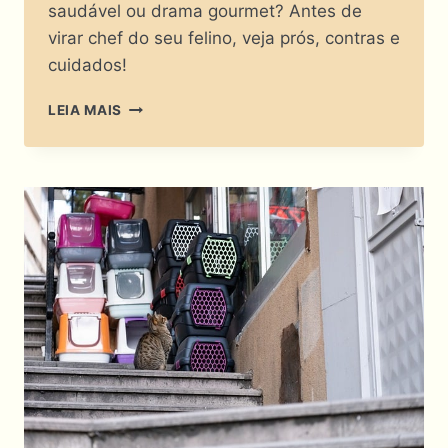
saudável ou drama gourmet? Antes de
virar chef do seu felino, veja prós, contras e
cuidados!
ALIMENTAÇÃO
LEIA MAIS
NATURAL
PARA
GATOS:
MODA
CONSCIENTE
OU
CILADA
FELINA?